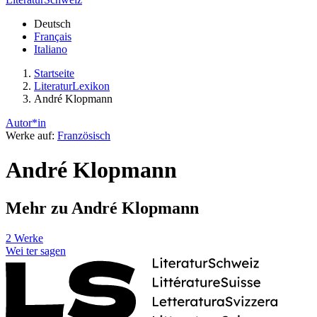
Deutsch
Français
Italiano
Startseite
LiteraturLexikon
André Klopmann
Autor*in
Werke auf:
Französisch
André Klopmann
Mehr zu André Klopmann
2 Werke
Wei
ter
sagen