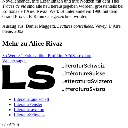
Novellenbände, ihre Erzählungen und ihre Notizen mit dem Titel
Traces de vie
sind alle neu herausgegeben worden, grösstenteils bei
Éditions de l’Aire. Rivaz’ Werk ist unter anderem 1980 mit dem
Grand Prix C. F. Ramuz ausgezeichnet worden.
Auszug aus: Daniel Maggetti,
Lectures conseillées
, Vevey, L’Aire
bleue, 2002.
Mehr zu Alice Rivaz
35 Werke
1 Fokusartikel
Profil im A*dS-Lexikon
Wei
ter
sagen
LiteraturLandschaft
LiteraturFenster
LiteraturLexikon
LiteraturSchweiz
c/o A*dS