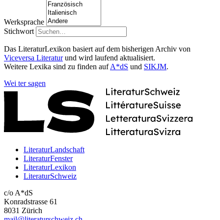
Werksprache
Stichwort
Das LiteraturLexikon basiert auf dem bisherigen Archiv von
Viceversa Literatur
und wird laufend aktualisiert.
Weitere Lexika sind zu finden auf
A*dS
und
SIKJM
.
Wei
ter
sagen
LiteraturLandschaft
LiteraturFenster
LiteraturLexikon
LiteraturSchweiz
c/o A*dS
Konradstrasse 61
8031 Zürich
mail@literaturschweiz.ch