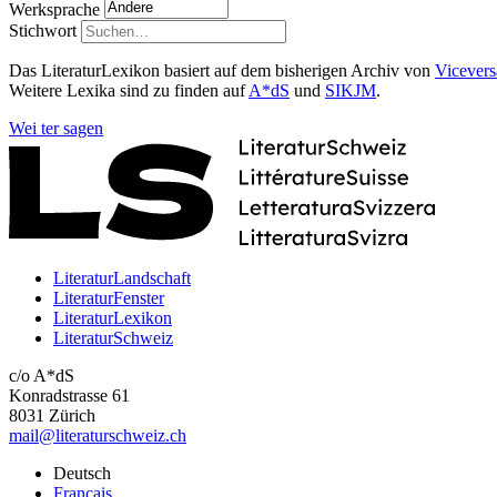
Werksprache
Stichwort
Das LiteraturLexikon basiert auf dem bisherigen Archiv von
Vicevers
Weitere Lexika sind zu finden auf
A*dS
und
SIKJM
.
Wei
ter
sagen
LiteraturLandschaft
LiteraturFenster
LiteraturLexikon
LiteraturSchweiz
c/o A*dS
Konradstrasse 61
8031 Zürich
mail@literaturschweiz.ch
Deutsch
Français