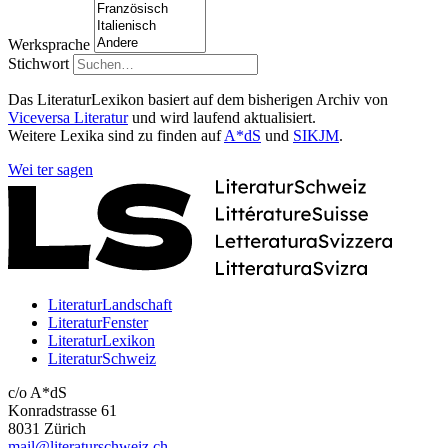
Werksprache
Stichwort
Das LiteraturLexikon basiert auf dem bisherigen Archiv von
Viceversa Literatur
und wird laufend aktualisiert.
Weitere Lexika sind zu finden auf
A*dS
und
SIKJM
.
Wei
ter
sagen
LiteraturLandschaft
LiteraturFenster
LiteraturLexikon
LiteraturSchweiz
c/o A*dS
Konradstrasse 61
8031 Zürich
mail@literaturschweiz.ch