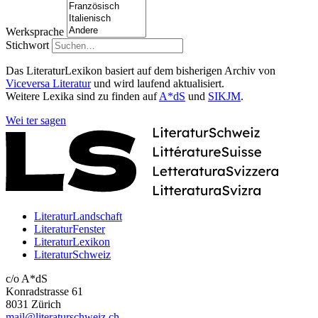
Werksprache
Stichwort
Das LiteraturLexikon basiert auf dem bisherigen Archiv von
Viceversa Literatur
und wird laufend aktualisiert.
Weitere Lexika sind zu finden auf
A*dS
und
SIKJM
.
Wei
ter
sagen
LiteraturLandschaft
LiteraturFenster
LiteraturLexikon
LiteraturSchweiz
c/o A*dS
Konradstrasse 61
8031 Zürich
mail@literaturschweiz.ch