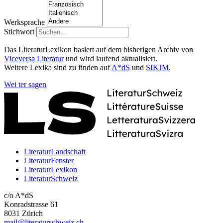
Werksprache
Stichwort
Das LiteraturLexikon basiert auf dem bisherigen Archiv von
Viceversa Literatur
und wird laufend aktualisiert.
Weitere Lexika sind zu finden auf
A*dS
und
SIKJM
.
Wei
ter
sagen
LiteraturLandschaft
LiteraturFenster
LiteraturLexikon
LiteraturSchweiz
c/o A*dS
Konradstrasse 61
8031 Zürich
mail@literaturschweiz.ch