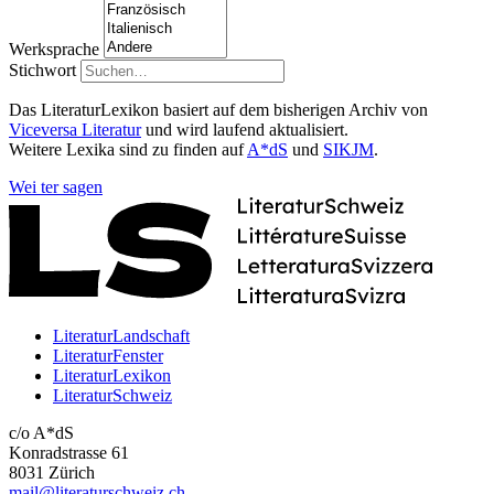
Werksprache
Stichwort
Das LiteraturLexikon basiert auf dem bisherigen Archiv von
Viceversa Literatur
und wird laufend aktualisiert.
Weitere Lexika sind zu finden auf
A*dS
und
SIKJM
.
Wei
ter
sagen
LiteraturLandschaft
LiteraturFenster
LiteraturLexikon
LiteraturSchweiz
c/o A*dS
Konradstrasse 61
8031 Zürich
mail@literaturschweiz.ch