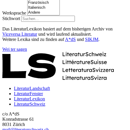
Werksprache
Stichwort
Das LiteraturLexikon basiert auf dem bisherigen Archiv von
Viceversa Literatur
und wird laufend aktualisiert.
Weitere Lexika sind zu finden auf
A*dS
und
SIKJM
.
Wei
ter
sagen
LiteraturLandschaft
LiteraturFenster
LiteraturLexikon
LiteraturSchweiz
c/o A*dS
Konradstrasse 61
8031 Zürich
mail@literaturschweiz.ch