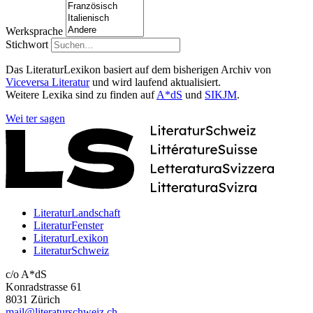
Werksprache
Stichwort
Das LiteraturLexikon basiert auf dem bisherigen Archiv von
Viceversa Literatur
und wird laufend aktualisiert.
Weitere Lexika sind zu finden auf
A*dS
und
SIKJM
.
Wei
ter
sagen
LiteraturLandschaft
LiteraturFenster
LiteraturLexikon
LiteraturSchweiz
c/o A*dS
Konradstrasse 61
8031 Zürich
mail@literaturschweiz.ch