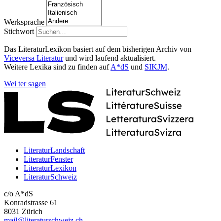
Werksprache
Stichwort
Das LiteraturLexikon basiert auf dem bisherigen Archiv von
Viceversa Literatur
und wird laufend aktualisiert.
Weitere Lexika sind zu finden auf
A*dS
und
SIKJM
.
Wei
ter
sagen
LiteraturLandschaft
LiteraturFenster
LiteraturLexikon
LiteraturSchweiz
c/o A*dS
Konradstrasse 61
8031 Zürich
mail@literaturschweiz.ch