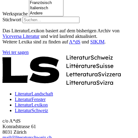
Werksprache
Stichwort
Das LiteraturLexikon basiert auf dem bisherigen Archiv von
Viceversa Literatur
und wird laufend aktualisiert.
Weitere Lexika sind zu finden auf
A*dS
und
SIKJM
.
Wei
ter
sagen
LiteraturLandschaft
LiteraturFenster
LiteraturLexikon
LiteraturSchweiz
c/o A*dS
Konradstrasse 61
8031 Zürich
mail@literaturschweiz.ch