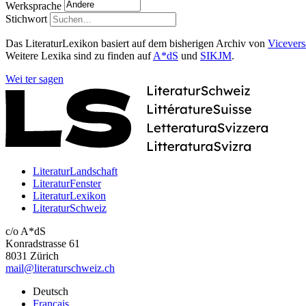
Werksprache
Stichwort
Das LiteraturLexikon basiert auf dem bisherigen Archiv von
Vicevers
Weitere Lexika sind zu finden auf
A*dS
und
SIKJM
.
Wei
ter
sagen
LiteraturLandschaft
LiteraturFenster
LiteraturLexikon
LiteraturSchweiz
c/o A*dS
Konradstrasse 61
8031 Zürich
mail@literaturschweiz.ch
Deutsch
Français