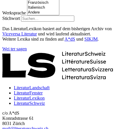
Werksprache
Stichwort
Das LiteraturLexikon basiert auf dem bisherigen Archiv von
Viceversa Literatur
und wird laufend aktualisiert.
Weitere Lexika sind zu finden auf
A*dS
und
SIKJM
.
Wei
ter
sagen
LiteraturLandschaft
LiteraturFenster
LiteraturLexikon
LiteraturSchweiz
c/o A*dS
Konradstrasse 61
8031 Zürich
mail@literaturschweiz.ch