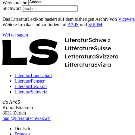
Werksprache
Stichwort
Das LiteraturLexikon basiert auf dem bisherigen Archiv von
Vicevers
Weitere Lexika sind zu finden auf
A*dS
und
SIKJM
.
Wei
ter
sagen
LiteraturLandschaft
LiteraturFenster
LiteraturLexikon
LiteraturSchweiz
c/o A*dS
Konradstrasse 61
8031 Zürich
mail@literaturschweiz.ch
Deutsch
Français