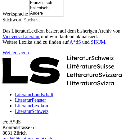
Werksprache
Stichwort
Das LiteraturLexikon basiert auf dem bisherigen Archiv von
Viceversa Literatur
und wird laufend aktualisiert.
Weitere Lexika sind zu finden auf
A*dS
und
SIKJM
.
Wei
ter
sagen
LiteraturLandschaft
LiteraturFenster
LiteraturLexikon
LiteraturSchweiz
c/o A*dS
Konradstrasse 61
8031 Zürich
mail@literaturschweiz.ch