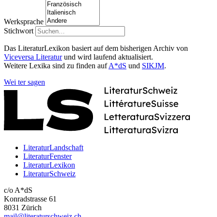
Werksprache
Stichwort
Das LiteraturLexikon basiert auf dem bisherigen Archiv von
Viceversa Literatur
und wird laufend aktualisiert.
Weitere Lexika sind zu finden auf
A*dS
und
SIKJM
.
Wei
ter
sagen
LiteraturLandschaft
LiteraturFenster
LiteraturLexikon
LiteraturSchweiz
c/o A*dS
Konradstrasse 61
8031 Zürich
mail@literaturschweiz.ch