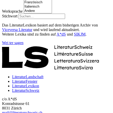
Werksprache
Stichwort
Das LiteraturLexikon basiert auf dem bisherigen Archiv von
Viceversa Literatur
und wird laufend aktualisiert.
Weitere Lexika sind zu finden auf
A*dS
und
SIKJM
.
Wei
ter
sagen
LiteraturLandschaft
LiteraturFenster
LiteraturLexikon
LiteraturSchweiz
c/o A*dS
Konradstrasse 61
8031 Zürich
mail@literaturschweiz.ch