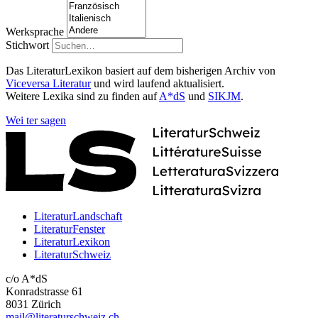
Werksprache
Stichwort
Das LiteraturLexikon basiert auf dem bisherigen Archiv von
Viceversa Literatur
und wird laufend aktualisiert.
Weitere Lexika sind zu finden auf
A*dS
und
SIKJM
.
Wei
ter
sagen
LiteraturLandschaft
LiteraturFenster
LiteraturLexikon
LiteraturSchweiz
c/o A*dS
Konradstrasse 61
8031 Zürich
mail@literaturschweiz.ch