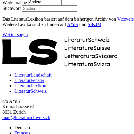
Werksprache
Stichwort
Das LiteraturLexikon basiert auf dem bisherigen Archiv von
Vicevers
Weitere Lexika sind zu finden auf
A*dS
und
SIKJM
.
Wei
ter
sagen
LiteraturLandschaft
LiteraturFenster
LiteraturLexikon
LiteraturSchweiz
c/o A*dS
Konradstrasse 61
8031 Zürich
mail@literaturschweiz.ch
Deutsch
Français