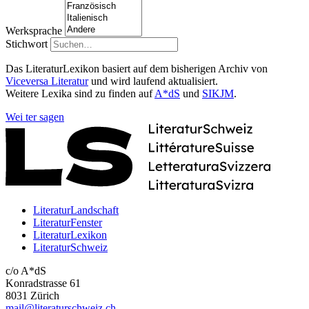
Werksprache
Stichwort
Das LiteraturLexikon basiert auf dem bisherigen Archiv von
Viceversa Literatur
und wird laufend aktualisiert.
Weitere Lexika sind zu finden auf
A*dS
und
SIKJM
.
Wei
ter
sagen
LiteraturLandschaft
LiteraturFenster
LiteraturLexikon
LiteraturSchweiz
c/o A*dS
Konradstrasse 61
8031 Zürich
mail@literaturschweiz.ch