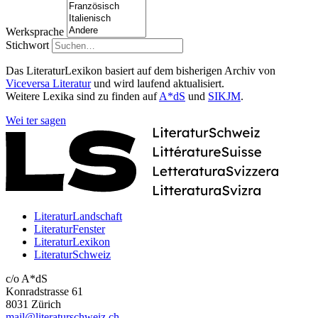
Werksprache
Stichwort
Das LiteraturLexikon basiert auf dem bisherigen Archiv von
Viceversa Literatur
und wird laufend aktualisiert.
Weitere Lexika sind zu finden auf
A*dS
und
SIKJM
.
Wei
ter
sagen
LiteraturLandschaft
LiteraturFenster
LiteraturLexikon
LiteraturSchweiz
c/o A*dS
Konradstrasse 61
8031 Zürich
mail@literaturschweiz.ch