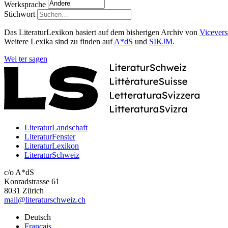
Werksprache
Stichwort
Das LiteraturLexikon basiert auf dem bisherigen Archiv von
Vicevers
Weitere Lexika sind zu finden auf
A*dS
und
SIKJM
.
Wei
ter
sagen
LiteraturLandschaft
LiteraturFenster
LiteraturLexikon
LiteraturSchweiz
c/o A*dS
Konradstrasse 61
8031 Zürich
mail@literaturschweiz.ch
Deutsch
Français