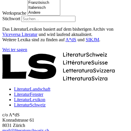
Werksprache
Stichwort
Das LiteraturLexikon basiert auf dem bisherigen Archiv von
Viceversa Literatur
und wird laufend aktualisiert.
Weitere Lexika sind zu finden auf
A*dS
und
SIKJM
.
Wei
ter
sagen
LiteraturLandschaft
LiteraturFenster
LiteraturLexikon
LiteraturSchweiz
c/o A*dS
Konradstrasse 61
8031 Zürich
mail@literaturschweiz.ch