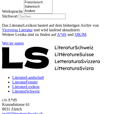
Werksprache
Stichwort
Das LiteraturLexikon basiert auf dem bisherigen Archiv von
Viceversa Literatur
und wird laufend aktualisiert.
Weitere Lexika sind zu finden auf
A*dS
und
SIKJM
.
Wei
ter
sagen
LiteraturLandschaft
LiteraturFenster
LiteraturLexikon
LiteraturSchweiz
c/o A*dS
Konradstrasse 61
8031 Zürich
mail@literaturschweiz.ch