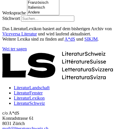
Werksprache
Stichwort
Das LiteraturLexikon basiert auf dem bisherigen Archiv von
Viceversa Literatur
und wird laufend aktualisiert.
Weitere Lexika sind zu finden auf
A*dS
und
SIKJM
.
Wei
ter
sagen
LiteraturLandschaft
LiteraturFenster
LiteraturLexikon
LiteraturSchweiz
c/o A*dS
Konradstrasse 61
8031 Zürich
mail@literaturschweiz.ch