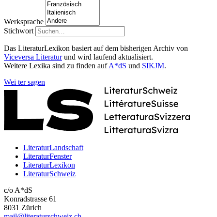
Werksprache
Stichwort
Das LiteraturLexikon basiert auf dem bisherigen Archiv von
Viceversa Literatur
und wird laufend aktualisiert.
Weitere Lexika sind zu finden auf
A*dS
und
SIKJM
.
Wei
ter
sagen
LiteraturLandschaft
LiteraturFenster
LiteraturLexikon
LiteraturSchweiz
c/o A*dS
Konradstrasse 61
8031 Zürich
mail@literaturschweiz.ch