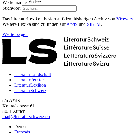
Werksprache
Stichwort
Das LiteraturLexikon basiert auf dem bisherigen Archiv von
Vicevers
Weitere Lexika sind zu finden auf
A*dS
und
SIKJM
.
Wei
ter
sagen
LiteraturLandschaft
LiteraturFenster
LiteraturLexikon
LiteraturSchweiz
c/o A*dS
Konradstrasse 61
8031 Zürich
mail@literaturschweiz.ch
Deutsch
Français