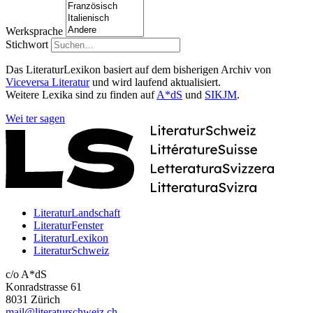
Werksprache
Stichwort
Das LiteraturLexikon basiert auf dem bisherigen Archiv von
Viceversa Literatur
und wird laufend aktualisiert.
Weitere Lexika sind zu finden auf
A*dS
und
SIKJM
.
Wei
ter
sagen
LiteraturLandschaft
LiteraturFenster
LiteraturLexikon
LiteraturSchweiz
c/o A*dS
Konradstrasse 61
8031 Zürich
mail@literaturschweiz.ch