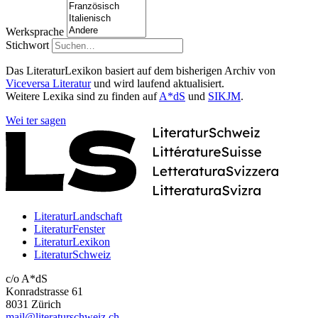
Werksprache
Stichwort
Das LiteraturLexikon basiert auf dem bisherigen Archiv von
Viceversa Literatur
und wird laufend aktualisiert.
Weitere Lexika sind zu finden auf
A*dS
und
SIKJM
.
Wei
ter
sagen
LiteraturLandschaft
LiteraturFenster
LiteraturLexikon
LiteraturSchweiz
c/o A*dS
Konradstrasse 61
8031 Zürich
mail@literaturschweiz.ch