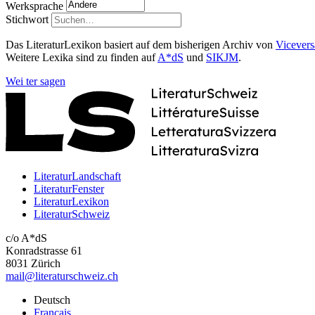
Werksprache
Stichwort
Das LiteraturLexikon basiert auf dem bisherigen Archiv von
Vicevers
Weitere Lexika sind zu finden auf
A*dS
und
SIKJM
.
Wei
ter
sagen
LiteraturLandschaft
LiteraturFenster
LiteraturLexikon
LiteraturSchweiz
c/o A*dS
Konradstrasse 61
8031 Zürich
mail@literaturschweiz.ch
Deutsch
Français