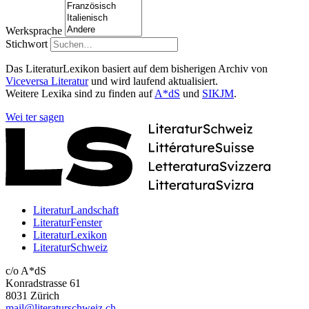
Werksprache
Stichwort
Das LiteraturLexikon basiert auf dem bisherigen Archiv von
Viceversa Literatur
und wird laufend aktualisiert.
Weitere Lexika sind zu finden auf
A*dS
und
SIKJM
.
Wei
ter
sagen
LiteraturLandschaft
LiteraturFenster
LiteraturLexikon
LiteraturSchweiz
c/o A*dS
Konradstrasse 61
8031 Zürich
mail@literaturschweiz.ch