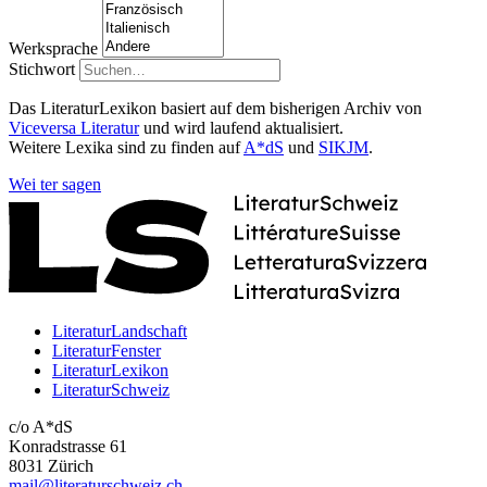
Werksprache
Stichwort
Das LiteraturLexikon basiert auf dem bisherigen Archiv von
Viceversa Literatur
und wird laufend aktualisiert.
Weitere Lexika sind zu finden auf
A*dS
und
SIKJM
.
Wei
ter
sagen
LiteraturLandschaft
LiteraturFenster
LiteraturLexikon
LiteraturSchweiz
c/o A*dS
Konradstrasse 61
8031 Zürich
mail@literaturschweiz.ch