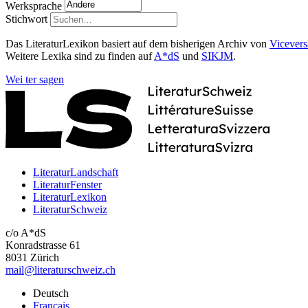
Werksprache
Stichwort
Das LiteraturLexikon basiert auf dem bisherigen Archiv von
Vicevers
Weitere Lexika sind zu finden auf
A*dS
und
SIKJM
.
Wei
ter
sagen
LiteraturLandschaft
LiteraturFenster
LiteraturLexikon
LiteraturSchweiz
c/o A*dS
Konradstrasse 61
8031 Zürich
mail@literaturschweiz.ch
Deutsch
Français