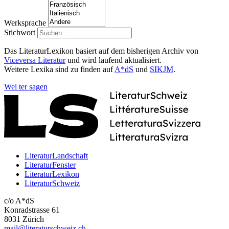
Werksprache
Stichwort
Das LiteraturLexikon basiert auf dem bisherigen Archiv von
Viceversa Literatur
und wird laufend aktualisiert.
Weitere Lexika sind zu finden auf
A*dS
und
SIKJM
.
Wei
ter
sagen
LiteraturLandschaft
LiteraturFenster
LiteraturLexikon
LiteraturSchweiz
c/o A*dS
Konradstrasse 61
8031 Zürich
mail@literaturschweiz.ch