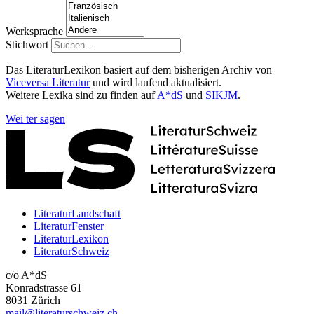
Werksprache
Stichwort
Das LiteraturLexikon basiert auf dem bisherigen Archiv von
Viceversa Literatur
und wird laufend aktualisiert.
Weitere Lexika sind zu finden auf
A*dS
und
SIKJM
.
Wei
ter
sagen
LiteraturLandschaft
LiteraturFenster
LiteraturLexikon
LiteraturSchweiz
c/o A*dS
Konradstrasse 61
8031 Zürich
mail@literaturschweiz.ch