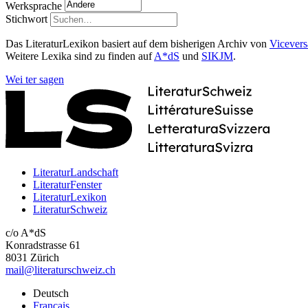
Werksprache
Stichwort
Das LiteraturLexikon basiert auf dem bisherigen Archiv von
Vicevers
Weitere Lexika sind zu finden auf
A*dS
und
SIKJM
.
Wei
ter
sagen
LiteraturLandschaft
LiteraturFenster
LiteraturLexikon
LiteraturSchweiz
c/o A*dS
Konradstrasse 61
8031 Zürich
mail@literaturschweiz.ch
Deutsch
Français