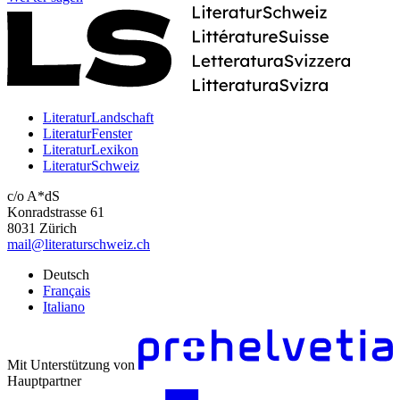
LiteraturLandschaft
LiteraturFenster
LiteraturLexikon
LiteraturSchweiz
c/o A*dS
Konradstrasse 61
8031 Zürich
mail@literaturschweiz.ch
Deutsch
Français
Italiano
Mit Unterstützung von
Hauptpartner