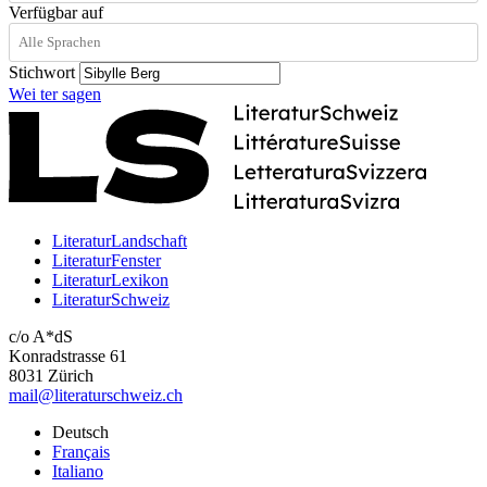
Verfügbar auf
Stichwort
Wei
ter
sagen
LiteraturLandschaft
LiteraturFenster
LiteraturLexikon
LiteraturSchweiz
c/o A*dS
Konradstrasse 61
8031 Zürich
mail@literaturschweiz.ch
Deutsch
Français
Italiano