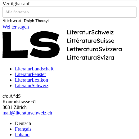
Verfügbar auf
Stichwort
Wei
ter
sagen
LiteraturLandschaft
LiteraturFenster
LiteraturLexikon
LiteraturSchweiz
c/o A*dS
Konradstrasse 61
8031 Zürich
mail@literaturschweiz.ch
Deutsch
Français
Italiano