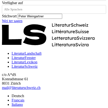
Verfügbar auf
Stichwort
Wei
ter
sagen
LiteraturLandschaft
LiteraturFenster
LiteraturLexikon
LiteraturSchweiz
c/o A*dS
Konradstrasse 61
8031 Zürich
mail@literaturschweiz.ch
Deutsch
Français
Italiano