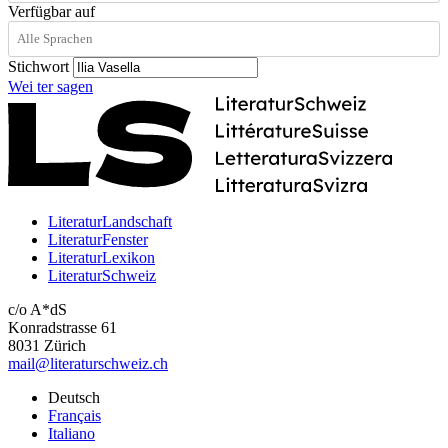
Verfügbar auf
Stichwort
Wei
ter
sagen
LiteraturLandschaft
LiteraturFenster
LiteraturLexikon
LiteraturSchweiz
c/o A*dS
Konradstrasse 61
8031 Zürich
mail@literaturschweiz.ch
Deutsch
Français
Italiano