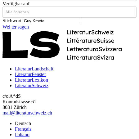
Verfügbar auf
Stichwort
Wei
ter
sagen
LiteraturLandschaft
LiteraturFenster
LiteraturLexikon
LiteraturSchweiz
c/o A*dS
Konradstrasse 61
8031 Zürich
mail@literaturschweiz.ch
Deutsch
Français
Italiano