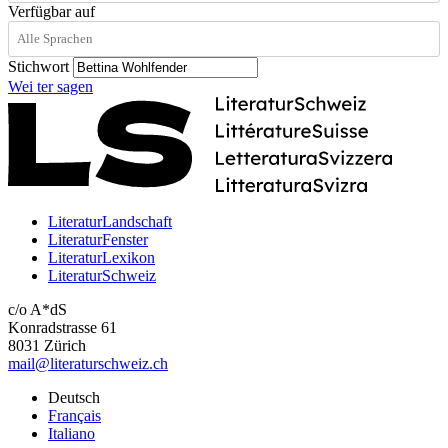
Verfügbar auf
Stichwort
Wei
ter
sagen
LiteraturLandschaft
LiteraturFenster
LiteraturLexikon
LiteraturSchweiz
c/o A*dS
Konradstrasse 61
8031 Zürich
mail@literaturschweiz.ch
Deutsch
Français
Italiano