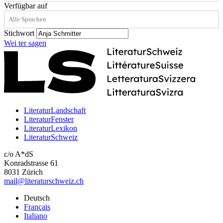
Verfügbar auf
Stichwort
Wei
ter
sagen
LiteraturLandschaft
LiteraturFenster
LiteraturLexikon
LiteraturSchweiz
c/o A*dS
Konradstrasse 61
8031 Zürich
mail@literaturschweiz.ch
Deutsch
Français
Italiano