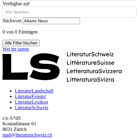
Verfügbar auf
Stichwort
0 von 0 Einträgen
Alle Filter löschen
Wei
ter
sagen
LiteraturLandschaft
LiteraturFenster
LiteraturLexikon
LiteraturSchweiz
c/o A*dS
Konradstrasse 61
8031 Zürich
mail@literaturschweiz.ch