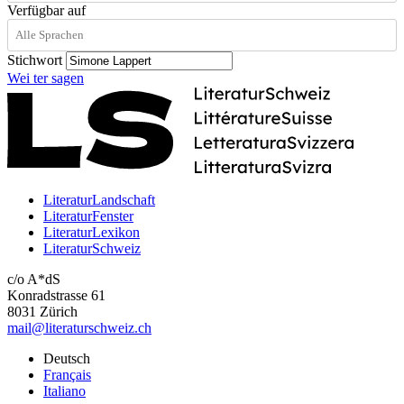
Verfügbar auf
Stichwort
Wei
ter
sagen
LiteraturLandschaft
LiteraturFenster
LiteraturLexikon
LiteraturSchweiz
c/o A*dS
Konradstrasse 61
8031 Zürich
mail@literaturschweiz.ch
Deutsch
Français
Italiano