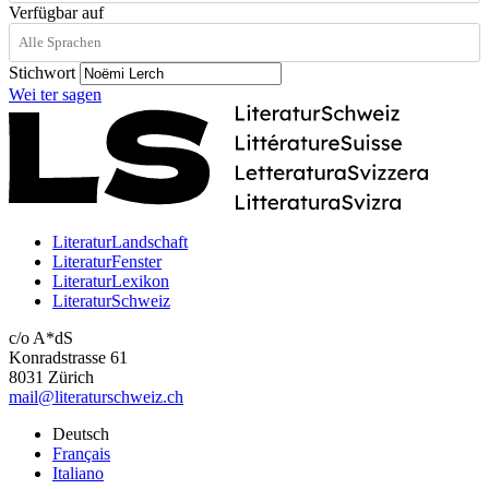
Verfügbar auf
Stichwort
Wei
ter
sagen
LiteraturLandschaft
LiteraturFenster
LiteraturLexikon
LiteraturSchweiz
c/o A*dS
Konradstrasse 61
8031 Zürich
mail@literaturschweiz.ch
Deutsch
Français
Italiano