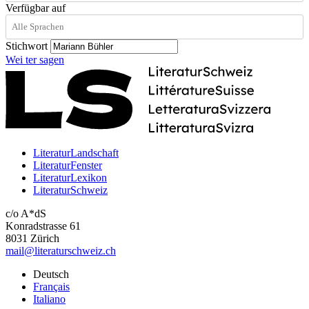
Verfügbar auf
Stichwort
Wei
ter
sagen
LiteraturLandschaft
LiteraturFenster
LiteraturLexikon
LiteraturSchweiz
c/o A*dS
Konradstrasse 61
8031 Zürich
mail@literaturschweiz.ch
Deutsch
Français
Italiano