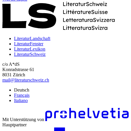
LiteraturLandschaft
LiteraturFenster
LiteraturLexikon
LiteraturSchweiz
c/o A*dS
Konradstrasse 61
8031 Zürich
mail@literaturschweiz.ch
Deutsch
Français
Italiano
Mit Unterstützung von
Hauptpartner